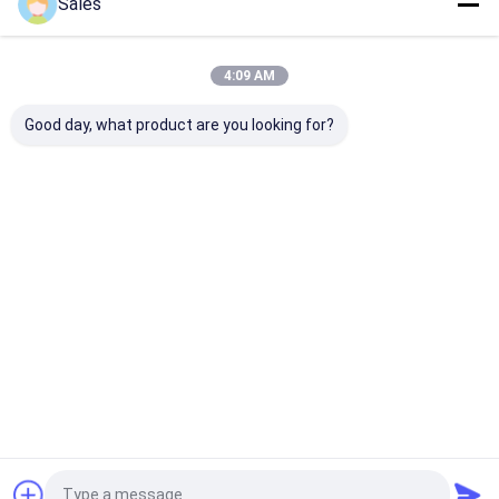
Sales
4:09 AM
Good day, what product are you looking for?
光学および音響用途向
特殊センサー技術向
リチウムニオバ
け、直径76mm、
け、Xカット、Yカッ
エーファー 複
100mm、150mmオプ
ト、カスタムデザイン
性オプション X Y
ションの単結晶タンタ
の圧電ウェハ水晶リン
36Y 64Y と 12
ル酸リチウム
グ
む
お問い合わせを送信
お問い合わせを送信
お問い合わせ
（LiTaO3）ウェーハ
Desktop Site
ホーム
企業情報
地図
プライバシーポリシー
品質
圧電ウェーハ
中国工場.Copyright © 2026 Hangzhou
Freqcontrol Electronic Technology Ltd.. All Rights Reserved.