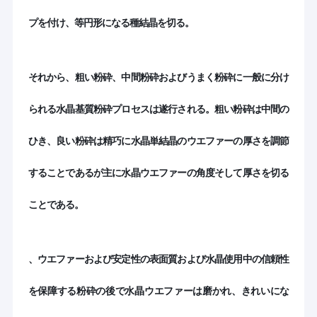
プを付け、等円形になる種結晶を切る。
それから、粗い粉砕、中間粉砕およびうまく粉砕に一般に分け
られる水晶基質粉砕プロセスは遂行される。粗い粉砕は中間の
ひき、良い粉砕は精巧に水晶単結晶のウエファーの厚さを調節
することであるが主に水晶ウエファーの角度そして厚さを切る
ことである。
家へ
1999年に設立された杭州 Freqcontrol Electronic
、ウエファーおよび安定性の表面質および水晶使用中の信頼性
製品
Technology Ltd.は,ピエゾ電気結晶,基板,コンポーネントお
よび単結成長の中国の主要なメーカーです.世界市場で
を保障する粉砕の後で水晶ウエファーは磨かれ、きれいにな
は"CQTグループ"として知られています中国杭州に本社
わたしたち に つい て
を置き,上海,ジャイアシン,デッキンなどに製造拠点があ