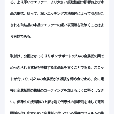
る。より厚いウエファー、より大きい振動性能の影響および水
る.
工場 ツアー
私たちの製品は主にRFテレコム,半導体,バイオテクノロ
晶の抵抗。従って、深いエッチング方法粉砕によって引き起こ
品質管理
ジー,光学工学および周波数制御産業で使用されています.
月間生産能力: 500K単一のクォーツ空白 (SC,AT,IT,FC,な
される単結晶の水晶ウエファーの緩い表面層を取除くことはよ
連絡してください
ど.),20Kクォーツウエーファー (AT,ST,X,Zな
ど),10KLiNbO3ウエーファー (3~8インチ),10Kガラスウエ
り有効である。
ニュース
ーファー (溶融シリカ,ボロフロア33,コーニングな
ど),8KLiTaO3ウエーファー (3~6インチ),100Kフィルター/
振動器 (VCXO,TCXO).
事件
取付け、分配はゆっくりリボン サポートの2ヵの金属板の間で
当社のビジョンは 今日の世界において 信頼性の高い マイ
引金 を 求め て ください
クロ電子基板の主要サプライヤーになること
めっきされる電極を搭載する水晶版を置くことである。スロッ
CQTグループは,総面積1万mを超える5つの主要工場で構
2
トが付いている2ヵの金属板が水晶版を締め金で止め、次に電
成されています.
生産機械には,結晶成長炉,電磁石,X線方
圧電ウェーハ
向化,磨き機,磨き機,カムファリングマシン,CNC,REDOX
室などが含まれます.検査機器にはFlatmaster 200が含ま
極と金属板間の接触のコーティングを加えるように堅くしなさ
LiNbO3ウエファー
れます100級と1000級のクリーンルームも備えています.
い。伝導性の接着剤の上層は端で伝導性の接着剤を通して電気
CQTグループは主に六角結晶の専門家として知られてい
LiTaO3ウエファー
ます 単回転と二回転のクォーツ空白の製造プロセスをマ
関係を作り出すために金属板が付いている電極のフィルムの接