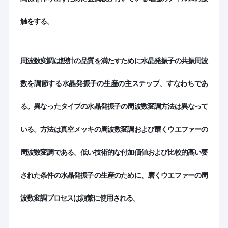
スターしていますIREによって与えられているかどうか任
単結晶の水晶ウエファー
意の方向性カットクォーツを提供することができます ミ
ラー指数,オイラーの角,または従来の記号.
触をする。
石英ガラスのウエファー
クォーツの製造能力に加えて 過去10年間で 技術的な大き
な突破が見られました 3~6インチの超薄質のウエファー
ニオブ酸リチウムウェーハ
周波数変調は設計の品質を満たすために水晶発振子の共振周波
の大量生産の障壁を克服しました黒いLiNbO3とLiTaO3ウ
エフルの削減技術を取得8インチ LiNbO3ウエファーの大
リチウムTantalateのウエファー
量生産を成功させた.
数を調節する水晶発振子の生産の主ステップ、すなわちであ
サファイアのウエファー
競争上の利点
る。異なったタイプの水晶発振子の周波数変調方法は異なって
20カ国以上で200人以上の顧客に
信頼できるパートナー:
赤外線光学
サービスを提供しています
いる。方法は真空メッキの周波数変調および磨くウエファーの
水晶の方向性,線切断,磨き,磨き,エッチン
全生産ライン:
シリコンの薄片
グ,平面/ノッチ,表面検査,X線検出など すべて自社で行
います!
周波数変調である。低い技術的な付加価値および比較的高い要
クラスは3つのクリーンルーム,1
最先端のクリーンルーム:
Langasiteのウエファー
つのクラス100の作業台 ワッフルの清掃と乾燥が完了
された条件の水晶発振子の生産のために、磨くウエファーの周
しています
LYSOのシンチレーション水晶
迅速な RFQ 応答& 24 時間以内に
効率的な顧客サービス
波数変調プロセスは頻繁に使用される。
注文の確認, 4 週間のカスタマイズリードタイム.