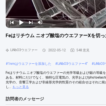
Feはリチウム ニオブ酸塩のウエファーXを切
LiNbO3ウエファー
2022-05-12
548 意見
#
1nmはウエファーを添加した
#
LiNbO3ウエファー4"
#
LiNbO
Feはリチウム ニオブ酸塩のウエファーの光学等級および鋸の等級を添
ある。材料にだけでなく、独特な圧電気の、光学およびphotoela
光学の、音響工学および非線形光学的性質のその組合せはそれに統合さ
し...
もっと見る
訪問者のメッセージ