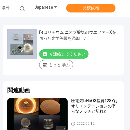
Japanese
事件
見積依頼
Feはリチウム ニオブ酸塩のウエファーXを
切った光学等級を添加した
今連絡してください
もっと 学ぶ
関連動画
圧電気LiNbO3基質128Yは
オリエンテーションの平
らなノッチと切れた
LiNbO3ウエファー
2022-05-12
00:32