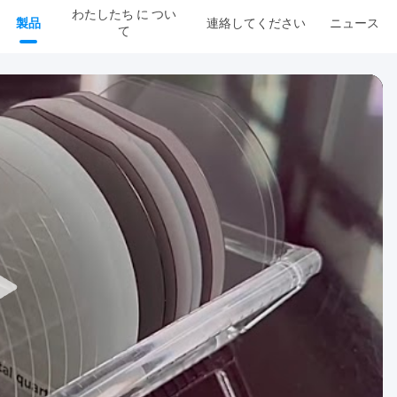
わたしたち に つい
製品
連絡してください
ニュース
て