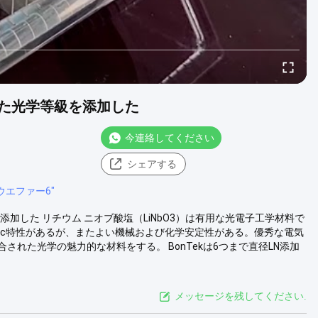
った光学等級を添加した
今連絡してください
シェアする
3ウエファー6"
加した リチウム ニオブ酸塩（LiNbO3）は有用な光電子工学材料で
stic特性があるが、またよい機械および化学安定性がある。優秀な電気
れた光学の魅力的な材料をする。 BonTekは6つまで直径LN添加
メッセージを残してください.