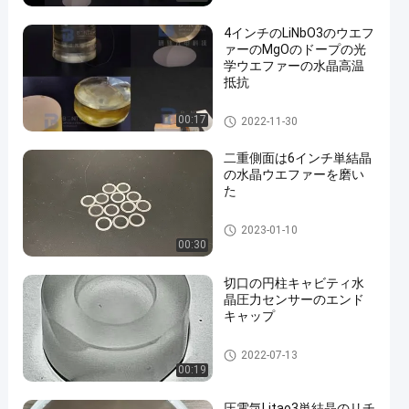
4インチのLiNbO3のウエフ
ァーのMgOのドープの光
学ウエファーの水晶高温
抵抗
LiNbO3ウエファー
00:17
2022-11-30
二重側面は6インチ単結晶
の水晶ウエファーを磨い
た
単結晶の水晶ウエファー
2023-01-10
00:30
切口の円柱キャビティ水
晶圧力センサーのエンド
キャップ
圧電ウェーハ
2022-07-13
00:19
圧電気Litao3単結晶のリチ