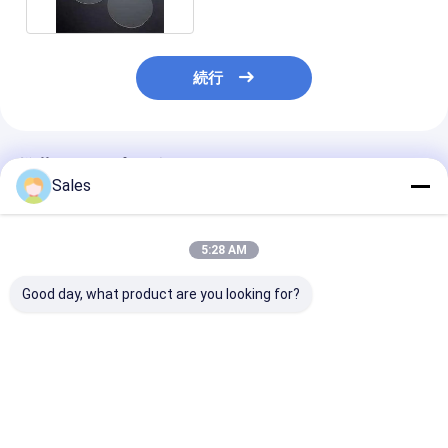
続行
推薦されたプロダクト
Sales
5:28 AM
Good day, what product are you looking for?
デジタルデバイスをサ
2 " 3 " 4 " 6 " サファイ
安定した光学特
ファイア・ウェーファ
ア・ウェーファー
えた高い安定性
ーでアップグレードし
Al2O3 クリスタル・サ
サファイア・ウ
ます 耐久性と性能の完
ブストレート 双面光学
ァー C-平面000
璧な組み合わせです
用に磨いた
ベストプライス
ベストプライス
ベストプラ