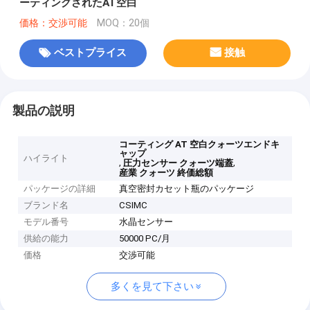
ーティングされたAT空白
価格：交渉可能
MOQ：20個
ベストプライス
接触
製品の説明
コーティング AT 空白クォーツエンドキ
ャップ
ハイライト
,
,
圧力センサー クォーツ端蓋
産業 クォーツ 終価総額
パッケージの詳細
真空密封カセット瓶のパッケージ
ブランド名
CSIMC
モデル番号
水晶センサー
供給の能力
50000 PC/月
価格
交渉可能
多くを見て下さい