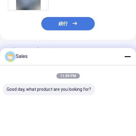
続行
推薦されたプロダクト
Sales
11:09 PM
Good day, what product are you looking for?
半導体産業および光学
アルカリ性のないガラ
ピエゾエレクト
コーティング向けに設
スウエファー:次世代の
ク・ウェーファ
計された、低熱膨張と
ディスプレイと先進技
ウムニオバート
高表面を備えた耐久性
術のための基礎
LiNbO3 5mol 
と精密なフューズドシ
ドープされたウ
ベストプライス
ベストプライス
ベストプラ
リカウェーハ
ァー