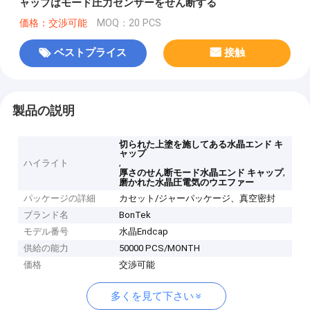
ャップはモード圧力センサーをせん断する
価格：交渉可能
MOQ：20 PCS
ベストプライス
接触
製品の説明
切られた上塗を施してある水晶エンド キ
ャップ
,
ハイライト
,
厚さのせん断モード水晶エンド キャップ
磨かれた水晶圧電気のウエファー
パッケージの詳細
カセット/ジャーパッケージ、真空密封
ブランド名
BonTek
モデル番号
水晶Endcap
供給の能力
50000 PCS/MONTH
価格
交渉可能
多くを見て下さい