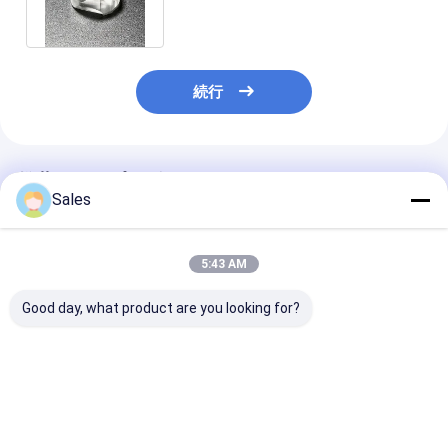
続行
推薦されたプロダクト
Sales
5:43 AM
Good day, what product are you looking for?
半導体産業および光学
アルカリ性のないガラ
ピエゾエレクト
コーティング向けに設
スウエファー:次世代の
ク・ウェーファ
計された、低熱膨張と
ディスプレイと先進技
ウムニオバート
高表面を備えた耐久性
術のための基礎
LiNbO3 5mol 
と精密なフューズドシ
ドープされたウ
ベストプライス
ベストプライス
ベストプラ