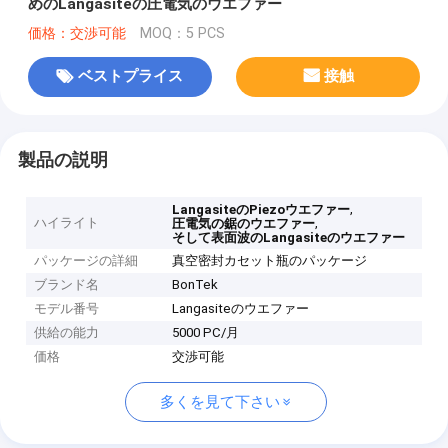
めのLangasiteの圧電気のウエファー
価格：交渉可能
MOQ：5 PCS
ベストプライス
接触
製品の説明
,
LangasiteのPiezoウエファー
ハイライト
,
圧電気の鋸のウエファー
そして表面波のLangasiteのウエファー
パッケージの詳細
真空密封カセット瓶のパッケージ
ブランド名
BonTek
モデル番号
Langasiteのウエファー
供給の能力
5000 PC/月
価格
交渉可能
多くを見て下さい