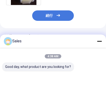
続行
推薦されたプロダクト
Sales
4:38 AM
Good day, what product are you looking for?
センサ ランガサイト・
ポイントグループ32 丸
高性能センサー
ウェーファー 卓越した
いベーベルエッジを持
石質のワッフル
ピエゾ電気特性を持つ
つランガサイト・ウェ
ーファー材料
ベストプライス
ベストプライス
ベストプラ