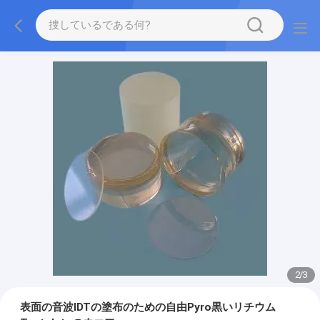
2
/
3
表面の音波IDTの塗布のための自由Pyro黒いリチウム