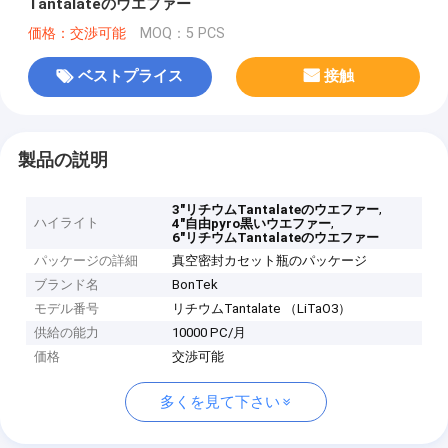
Tantalateのウエファー
価格：交渉可能
MOQ：5 PCS
ベストプライス
接触
製品の説明
,
3"リチウムTantalateのウエファー
ハイライト
,
4"自由pyro黒いウエファー
6"リチウムTantalateのウエファー
パッケージの詳細
真空密封カセット瓶のパッケージ
ブランド名
BonTek
モデル番号
リチウムTantalate （LiTaO3）
供給の能力
10000 PC/月
価格
交渉可能
多くを見て下さい