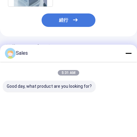
続行
推薦されたプロダクト
Sales
5:31 AM
Good day, what product are you looking for?
6Inch Dia 150 Mm タ
電気通信の携帯電話の
CRのAUのコー
ンタル酸リチウム ウエ
市場で使用される
グのリチウム
ファー LiTaO3
Electro-Opticsの
Tantalateの
LiNbO3 六方晶構造
Acousto-Optics
電効果の水晶
LiTaO3のウエファー
ベストプライス
ベストプライス
ベストプラ