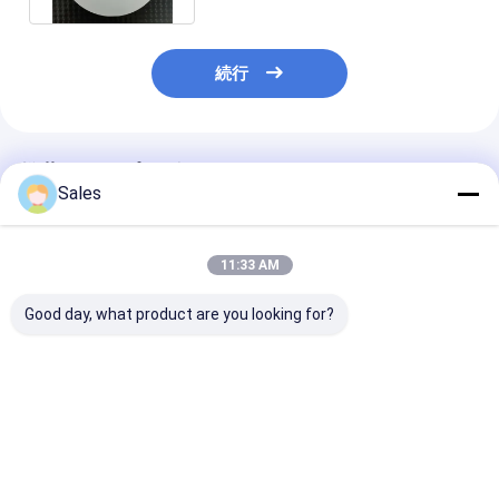
続行
推薦されたプロダクト
Sales
11:33 AM
Good day, what product are you looking for?
2" 3" 4" 6" 8" 高純度溶
半導体製造のための高
高純度溶融シリ
融シリカウエフルの 卓
性能溶融シリカ・ウェ
ファー 性能が
越した性能
ーファー
る 2' 3' 4' 6' 8
ァー級光学およ
クロ電子設計
ベストプライス
ベストプライス
ベストプラ